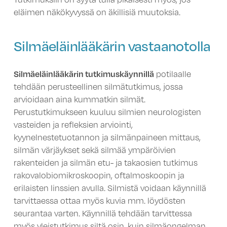
eläimen näkökyvyssä on äkillisiä muutoksia.
Silmäeläinlääkärin vastaanotolla
Silmäeläinlääkärin tutkimuskäynnillä
potilaalle
tehdään perusteellinen silmätutkimus, jossa
arvioidaan aina kummatkin silmät.
Perustutkimukseen kuuluu silmien neurologisten
vasteiden ja refleksien arviointi,
kyynelnestetuotannon ja silmänpaineen mittaus,
silmän värjäykset sekä silmää ympäröivien
rakenteiden ja silmän etu- ja takaosien tutkimus
rakovalobiomikroskoopin, oftalmoskoopin ja
erilaisten linssien avulla. Silmistä voidaan käynnillä
tarvittaessa ottaa myös kuvia mm. löydösten
seurantaa varten. Käynnillä tehdään tarvittessa
myös yleistutkimus siltä osin, kuin silmäongelman