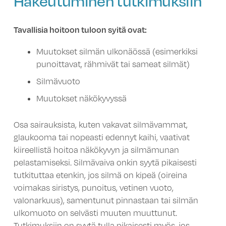
Tavallisia hoitoon tuloon syitä ovat:
Muutokset silmän ulkonäössä (esimerkiksi
punoittavat, rähmivät tai sameat silmät)
Silmävuoto
Muutokset näkökyvyssä
Osa sairauksista, kuten vakavat silmävammat,
glaukooma tai nopeasti edennyt kaihi, vaativat
kiireellistä hoitoa näkökyvyn ja silmämunan
pelastamiseksi. Silmävaiva onkin syytä pikaisesti
tutkituttaa etenkin, jos silmä on kipeä (oireina
voimakas siristys, punoitus, vetinen vuoto,
valonarkuus), samentunut pinnastaan tai silmän
ulkomuoto on selvästi muuten muuttunut.
Tutkimuksiin on syytä tulla pikaisesti myös, jos