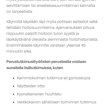
selvittämisen tai anestesiasuunnitelman kannalta
on tarpeellista.
Käynnillä käydään läpi myös potilaan esitiedot sekä
tehdään hoitosuunnitelma. Ajanvarauksen pituus
riippuukin paljolti hoitoon tulon syystä ja
läpikäytävänä olevasta aiemmasta hoitohistoriasta.
Ensimmäiselle käynnille varataan yleensä 45
minuutin aika.
Perustutkimuslöydösten perusteella voidaan
suositella lisätutkimuksia, kuten
Kammiokulman tutkimus eli gonioskopia
Näytteiden otto
Kyynelkanavien huuhtelu
Verkkokalvon sähköisen toiminnan tutkimus