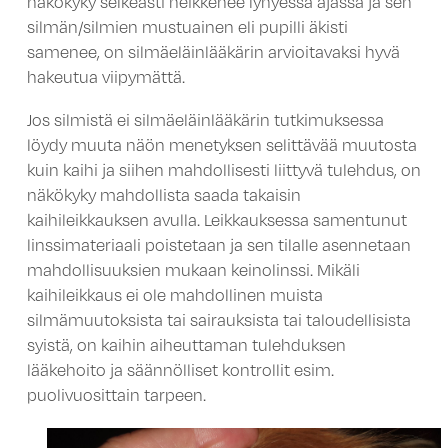
näkökyky selkeästi heikkenee lyhyessä ajassa ja sen
silmän/silmien mustuainen eli pupilli äkisti
samenee, on silmäeläinlääkärin arvioitavaksi hyvä
hakeutua viipymättä.
Jos silmistä ei silmäeläinlääkärin tutkimuksessa
löydy muuta näön menetyksen selittävää muutosta
kuin kaihi ja siihen mahdollisesti liittyvä tulehdus, on
näkökyky mahdollista saada takaisin
kaihileikkauksen avulla. Leikkauksessa samentunut
linssimateriaali poistetaan ja sen tilalle asennetaan
mahdollisuuksien mukaan keinolinssi. Mikäli
kaihileikkaus ei ole mahdollinen muista
silmämuutoksista tai sairauksista tai taloudellisista
syistä, on kaihin aiheuttaman tulehduksen
lääkehoito ja säännölliset kontrollit esim.
puolivuosittain tarpeen.