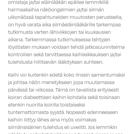
omistaja ja/tai eläinlääkäri epäilee lemmikillä
harmaakaihia näköongelmien ja/tai silmän
ulkonäössä tapahtuneiden muutosten perusteella,
on hyvä varata aika silmäeläinlääkärille tarkempaa
tutkimusta varten lähiviikkojen tai kuukausien
aikana. Tarkemmassa tutkimuksessa tehtyjen
löydösten mukaan voidaan tehdä jatkosuunnitelma
kontrollien sekä tarvittaessa kaihileikkauksen ja/tai
tulehdusta hillitsevän lääkityksen suhteen.
Kaihi voi kuitenkin edetä koko linssin samentumaksi
ja johtaa näön menetykseen jopa muutamassa
päivässä tai viikossa. Tämä on tavallista erityisesti
koiran diabeettisen kaihin kohdalla sekä toisinaan
etenkin nuorilla koirilla toistaiseksi
tuntemattomasta syystä. Nopeasti edenneeseen
kaihiin liittyy lähes aina myös voimakas
silmänsisäinen tulehdus eli uveiitti. Jos lemmikin