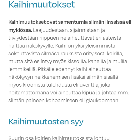
Kaihimuutokset
Kaihimuutokset ovat samentumia silmän linssissä eli
mykiössä.
Laajuudestaan, sijainnistaan ja
tiiviydestään riippuen ne aiheuttavat eri asteista
haittaa näkökyvylle. Kaihi on yksi yleisimmistä
sokeuttavista silmäsairauksista erityisesti koirilla,
mutta sitä esiintyy myös kissoilla, kaneilla ja muilla
lemmikeillä. Pitkälle edennyt kaihi aiheuttaa
näkökyvyn heikkenemisen lisäksi silmän sisällä
myös kroonista tulehdusta eli uveiittia, joka
hoitamattomana voi aiheuttaa kipua ja johtaa mm.
silmän paineen kohoamiseen eli glaukoomaan.
Kaihimuutosten syy
Suurin osa koirien kaihimuutoksista johtuu