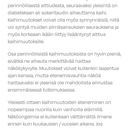
perinnöllisestä alttiudesta, seuraavaksi yleisintä on
diabeteksen eli sokeritaudin aiheuttama kaihi.
Kaihimuutokset voivat olla myös synnynnäisiä, niitä
voi syntyä muiden silmäsairauksien seurauksena ja
myös korkeaan ikään liittyy lisääntynyt alttius
kaihimuutoksille.
Osa perinnöllisistä kaihimuutoksista on hyvin pieniä,
eivätkä ne aiheuta merkittävää haittaa
näkökykyvylle. Muutokset voivat kuitenkin laajentua
ajan kanssa, mutta etenemisvauhtia näköä
haittaavaksi ei yleensä ole mahdollista ennustaa
ensimmäisessä tutkimuksessa.
Yleisesti ottaen kaihimuutosten eteneminen on
nopeampaa nuorilla kuin vanhoilla eläimillä.
Näköongelmia ei kuitenkaan välttämättä ilmene
ennen kuin kuukausien / vuosien aikana. Jos