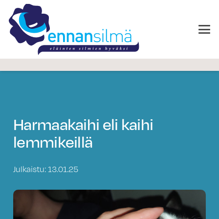
Harmaakaihi eli kaihi
lemmikeillä
Julkaistu:
13.01.25